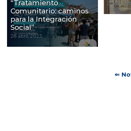
“Tratamiento
29 diciem
Comunitario: caminos
para la Integración
Social”
28 abril, 2023
Navegación
⇐ Not
de
entradas