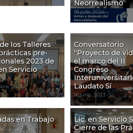
Neorrealismo
18 julio, 2024
de los Talleres
Conversatorio
prácticas pre-
“Proyecto de vid
ionales 2023 de
el marco del II
 en Servicio
Congreso
Interuniversitar
Laudato Sí
bre, 2023
16 junio, 2023
das en Trabajo
Lic. en Servicio 
Cierre de las Prá