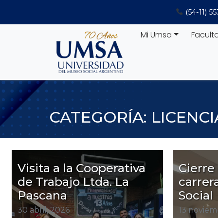
Saltar
(54-11) 5
al
contenido
Mi Umsa
Facult
CATEGORÍA:
LICENC
Visita a la Cooperativa
Cierre 
de Trabajo Ltda. La
carrer
Pascana
Social
30 abril, 2026
13 noviem