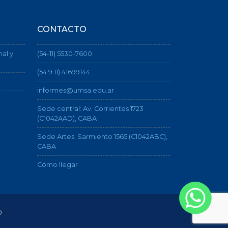
CONTACTO
nal y
(54-11) 5530-7600
(54 9 11) 41699144
informes@umsa.edu.ar
Sede central: Av. Corrientes 1723
(C1042AAD), CABA
Sede Artes: Sarmiento 1565 (C1042ABC),
CABA
Cómo llegar
o