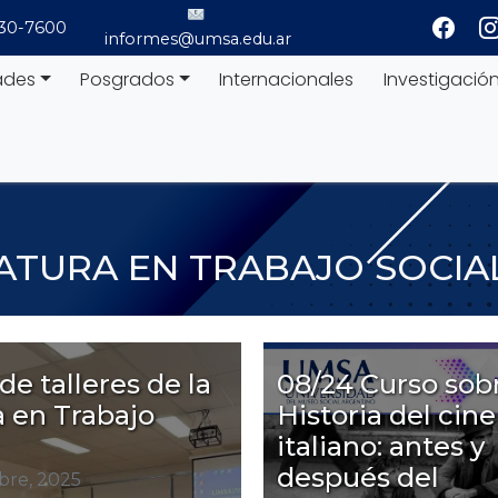
530-7600
informes@umsa.edu.ar
ades
Posgrados
Internacionales
Investigació
IATURA EN TRABAJO SOCIA
de talleres de la
08/24 Curso sob
a en Trabajo
Historia del cine
italiano: antes y
después del
bre, 2025