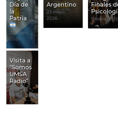
Día de
Argentino
Finales d
la
Psicologí
23 mayo,
Patria
2026
5 mayo, 202
25 mayo,
2026
Visita a
“Somos
UMSA
Radio”
4 mayo,
2026