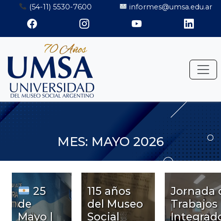
Saltar
(54-11) 5530-7600
informes@umsa.edu.ar
al
contenido
MES:
MAYO 2026
25
115 años
Jornada 
de
del Museo
Trabajos
Mayo |
Social
Integrad