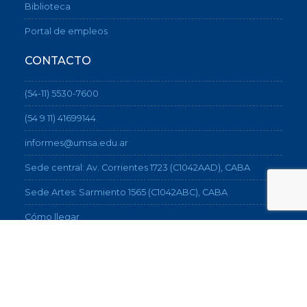
Biblioteca
Portal de empleos
CONTACTO
(54-11) 5530-7600
(54 9 11) 41699144
informes@umsa.edu.ar
Sede central: Av. Corrientes 1723 (C1042AAD), CABA
Sede Artes: Sarmiento 1565 (C1042ABC), CABA
Cómo llegar
®2026 UMSA - Universidad del Museo Social
Argentino