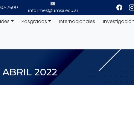
530-7600
informes@umsa.edu.ar
ades
Posgrados
Internacionales
Investigació
:
ABRIL 2022