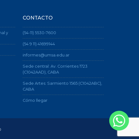
CONTACTO
nal y
(54-11) 5530-7600
(54 9 11) 41699144
informes@umsa.edu.ar
Sede central: Av. Corrientes 1723
(C1042AAD), CABA
Sede Artes: Sarmiento 1565 (C1042ABC),
CABA
Cómo llegar
o