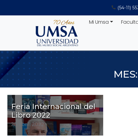
Saltar
(54-11) 5
al
contenido
Mi Umsa
Facult
MES
Feria Internacional del
Libro 2022
28 abril, 2022