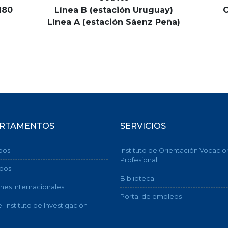
180
Línea B (estación Uruguay)
C
Línea A (estación Sáenz Peña)
RTAMENTOS
SERVICIOS
dos
Instituto de Orientación Vocacio
Profesional
dos
Biblioteca
nes Internacionales
Portal de empleos
l Instituto de Investigación