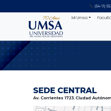
Saltar
(54-11) 5
al
contenido
Mi Umsa
Facult
SEDE CENTRAL
Av. Corrientes 1723
,
Ciudad Autónom