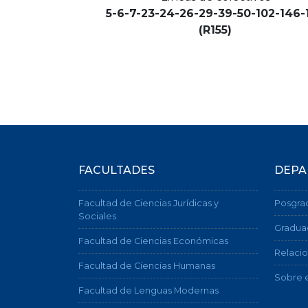
5-6-7-23-24-26-29-39-50-102-146-
(R155)
FACULTADES
DEPA
Facultad de Ciencias Jurídicas y
Posgra
Sociales
Gradua
Facultad de Ciencias Económicas
Relacio
Facultad de Ciencias Humanas
Sobre e
Facultad de Lenguas Modernas