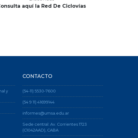
onsulta aquí la
Red De Ciclovías
CONTACTO
nal y
(54-11) 5530-7600
(54 9 11) 41699144
informes@umsa.edu.ar
Sede central: Av. Corrientes 1723
(C1042AAD), CABA