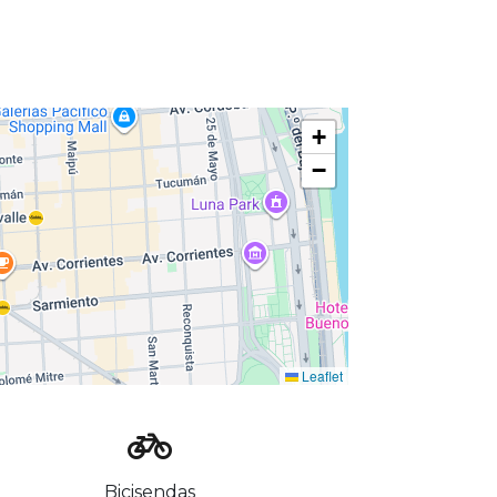
+
−
Leaflet
Bicisendas