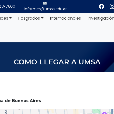
530-7600
informes@umsa.edu.ar
ades
Posgrados
Internacionales
Investigació
COMO LLEGAR A UMSA
a de Buenos Aires