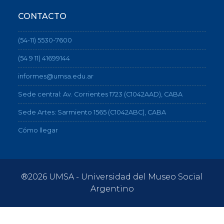
CONTACTO
(54-11) 5530-7600
(54 9 11) 41699144
informes@umsa.edu.ar
Sede central: Av. Corrientes 1723 (C1042AAD), CABA
Sede Artes: Sarmiento 1565 (C1042ABC), CABA
Cómo llegar
®2026 UMSA - Universidad del Museo Social
Argentino