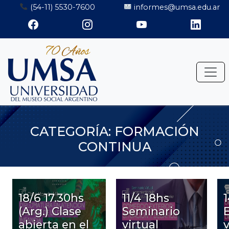
Saltar
(54-11) 5530-7600
informes@umsa.edu.ar
al
contenido
CATEGORÍA:
FORMACIÓN
CONTINUA
18/6 17.30hs
11/4 18hs
1
(Arg.) Clase
Seminario
abierta en el
virtual
v