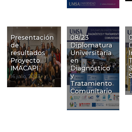
Presentación
08/23
de
Diplomatura
resultados
Universitaria
Proyecto
en
T
IMACAPI
Diagnóstico
y
S
16 julio, 2023
Tratamiento
3
Comunitario
29 junio, 2023