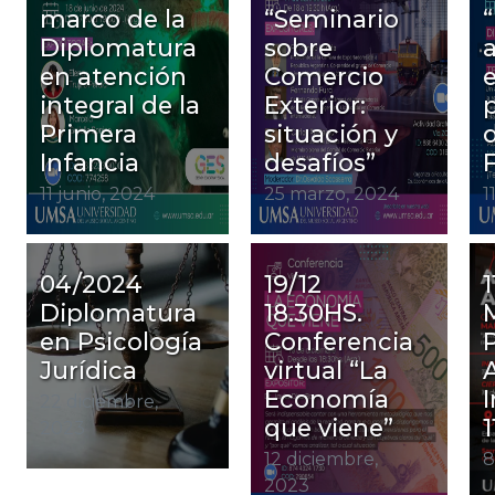
marco de la
“Seminario
Diplomatura
sobre
en atención
Comercio
e
integral de la
Exterior:
Primera
situación y
Infancia
desafíos”
11 junio, 2024
25 marzo, 2024
1
04/2024
19/12
1
Diplomatura
18.30HS.
en Psicología
Conferencia
Jurídica
virtual “La
Economía
22 diciembre,
que viene”
1
2023
12 diciembre,
8
2023