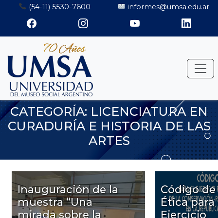
Saltar
(54-11) 5530-7600
informes@umsa.edu.ar
al
contenido
CATEGORÍA:
LICENCIATURA EN
CURADURÍA E HISTORIA DE LAS
ARTES
Inauguración de la
Código de
muestra “Una
Ética para 
mirada sobre la
Ejercicio