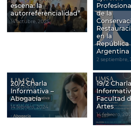
escena: la
Profesiona
autorreferencialidad”
de la
Conservac
14 octubre, 2025
Restaurac
en la
República
Argentina
2 septiembre,
20/2 Charla
19/2 Charl
Informativa –
Informativ
Abogacía
Facultad 
Artes
14 febrero, 2024
14 febrero, 20