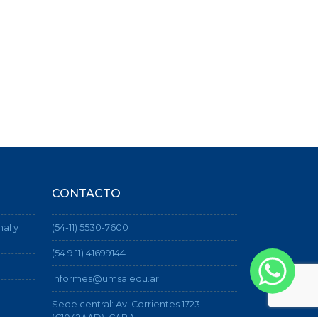
CONTACTO
nal y
(54-11) 5530-7600
(54 9 11) 41699144
informes@umsa.edu.ar
Sede central: Av. Corrientes 1723
(C1042AAD), CABA