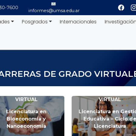
530-7600
informes@umsa.edu.ar
ades
Posgrados
Internacionales
Investigació
ARRERAS DE GRADO VIRTUAL
VIRTUAL
VIRTUAL
Licenciatura en
Licenciatura en Gesti
Bioeconomía y
Educativa – Ciclo d
Nanoeconomía
Licenciatura