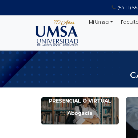
Saltar
(54-11) 5
al
contenido
Mi Umsa
Facult
C
PRESENCIAL O VIRTUAL
Abogacía