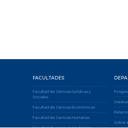
FACULTADES
DEPA
Facultad de Ciencias Jurídicas y
Posgra
Sociales
Gradua
Facultad de Ciencias Económicas
Relacio
Facultad de Ciencias Humanas
Sobre e
Facultad de Lenguas Modernas