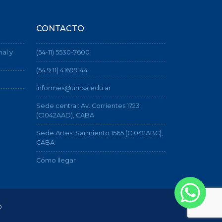
CONTACTO
nal y
(54-11) 5530-7600
(54 9 11) 41699144
informes@umsa.edu.ar
Sede central: Av. Corrientes 1723
(C1042AAD), CABA
Sede Artes: Sarmiento 1565 (C1042ABC),
CABA
Cómo llegar
o