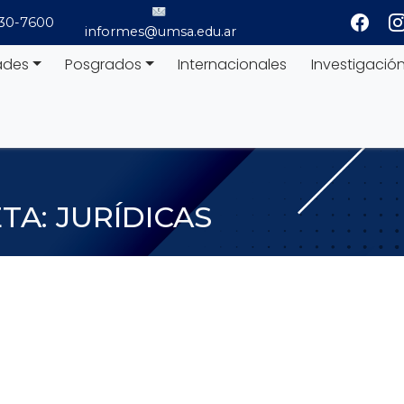
530-7600
informes@umsa.edu.ar
ades
Posgrados
Internacionales
Investigació
ETA:
JURÍDICAS