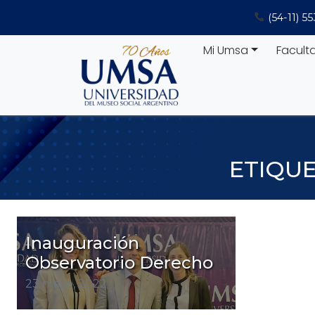
Saltar
(54-11) 5
al
contenido
Mi Umsa
Facult
ETIQU
Inauguración
Observatorio Derecho
23 mayo, 2022