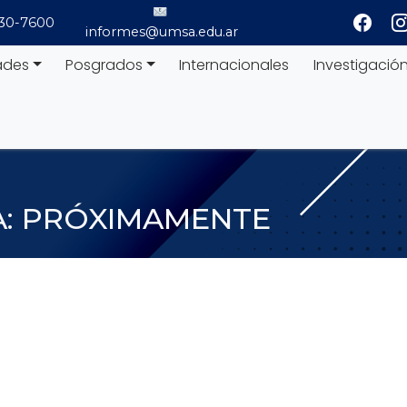
530-7600
informes@umsa.edu.ar
ades
Posgrados
Internacionales
Investigació
A:
PRÓXIMAMENTE