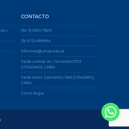
CONTACTO
nal y
(54-11) 5530-7600
(54 9 11) 41699144
informes@umsa.edu.ar
Sede central: Av. Corrientes 1723
(C1042AAD), CABA
Sede Artes: Sarmiento 1565 (C1042ABC),
CABA
Cómo llegar
o