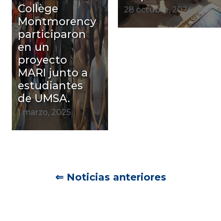
Collège
28 octubre, 2024
Montmorency
participaron
en un
proyecto
MARI junto a
estudiantes
de UMSA.
1 marzo, 2025
Navegación
⇐ Noticias anteriores
de
entradas