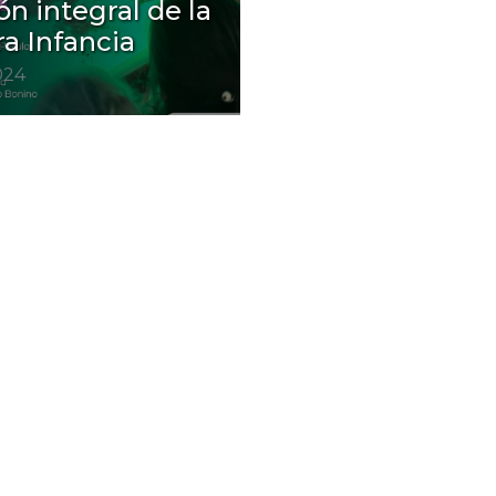
ón integral de la
a Infancia
2024