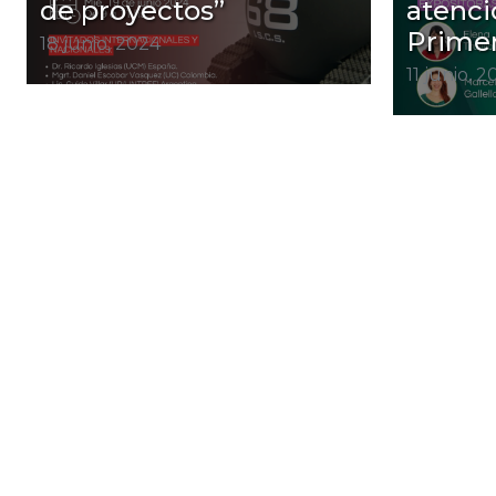
de proyectos”
atenci
Primer
18 junio, 2024
11 junio, 