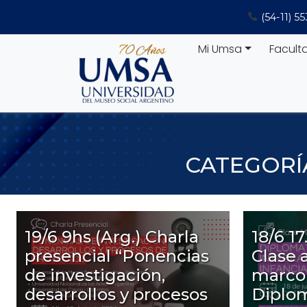
Saltar
(54-11) 5
al
contenido
Mi Umsa
Facult
CATEGORÍ
19/6 9hs (Arg.) Charla
18/6 17
presencial “Ponencias
Clase 
de investigación,
marco 
desarrollos y procesos
Diplo