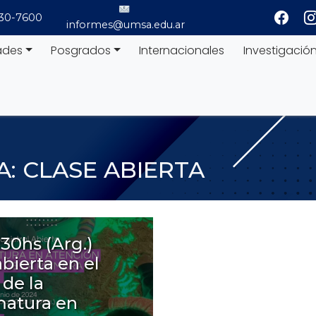
530-7600
informes@umsa.edu.ar
ades
Posgrados
Internacionales
Investigació
A:
CLASE ABIERTA
.30hs (Arg.)
abierta en el
de la
matura en