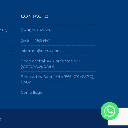
CONTACTO
nal y
(54-11) 5530-7600
(54 9 11) 41699144
informes@umsa.edu.ar
Sede central: Av. Corrientes 1723
(C1042AAD), CABA
Sede Artes: Sarmiento 1565 (C1042ABC),
CABA
Cómo llegar
o