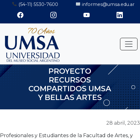
Saltar
(54-11) 5530-7600
informes@umsa.edu.ar
al
contenido
PROYECTO
RECURSOS
COMPARTIDOS UMSA
Y BELLAS ARTES
28 abril, 2023
Profesionales y Estudiantes de la Facultad de Artes, y