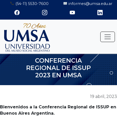
Saltar
(54-11) 5530-7600
informes@umsa.edu.ar
al
contenido
CONFERENCIA
REGIONAL DE ISSUP
2023 EN UMSA
19 abril, 2023
Bienvenidos a la Conferencia Regional de ISSUP en
Buenos Aires Argentina.