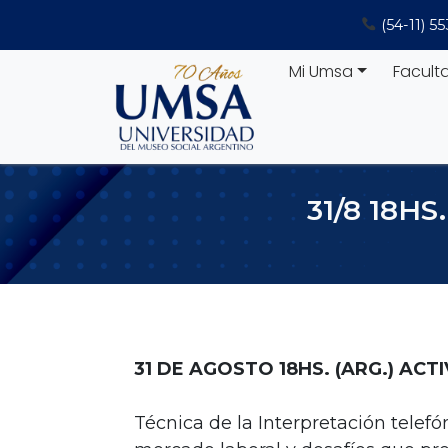
Saltar
(54-11) 5
al
contenido
Mi Umsa
Facult
31/8 18H
31 DE AGOSTO 18HS. (ARG.) ACT
Técnica de la Interpretación telefón