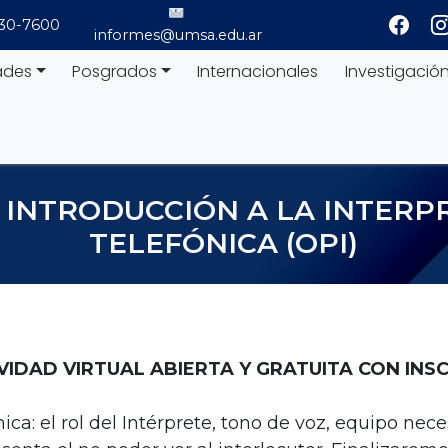
530-7600
informes@umsa.edu.ar
ades
Posgrados
Internacionales
Investigació
S. INTRODUCCIÓN A LA INTER
TELEFÓNICA (OPI)
IVIDAD VIRTUAL ABIERTA Y GRATUITA CON INS
ica: el rol del Intérprete, tono de voz, equipo neces