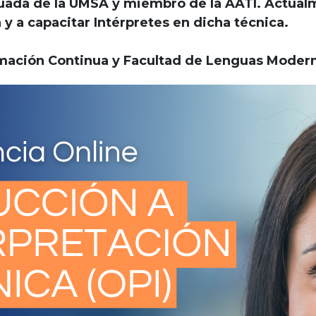
duada de la UMSA y miembro de la AATI. Actualm
y a capacitar Intérpretes en dicha técnica.
rmación Continua y Facultad de Lenguas Moder