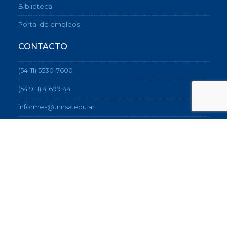
Biblioteca
Portal de empleos
CONTACTO
(54-11) 5530-7600
(54 9 11) 41699144
informes@umsa.edu.ar
Sede central: Av. Corrientes 1723 (C1042AAD), CABA
Sede Artes: Sarmiento 1565 (C1042ABC), CABA
Cómo llegar
®2026 UMSA - Universidad del Museo Social
Argentino