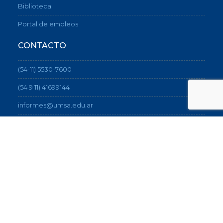
Biblioteca
Portal de empleos
CONTACTO
(54-11) 5530-7600
(54 9 11) 41699144
informes@umsa.edu.ar
Sede central: Av. Corrientes 1723 (C1042AAD), CABA
Sede Artes: Sarmiento 1565 (C1042ABC), CABA
Cómo llegar
®2026 UMSA - Universidad del Museo Social
Argentino