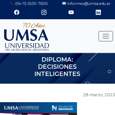
Saltar
(54-11) 5530-7600
informes@umsa.edu.ar
al
contenido
DIPLOMA:
DECISIONES
INTELIGENTES
28 marzo, 2023