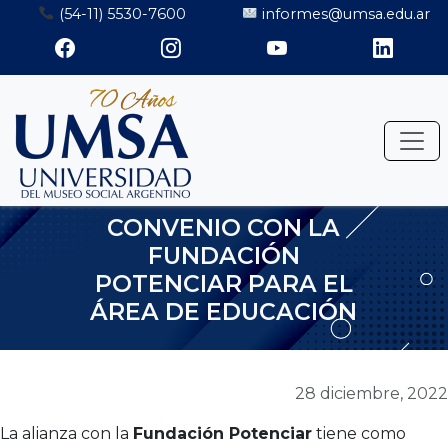
Saltar
(54-11) 5530-7600
informes@umsa.edu.ar
al
contenido
CONVENIO CON LA
FUNDACIÓN
POTENCIAR PARA EL
ÁREA DE EDUCACIÓN
28 diciembre, 2022
La alianza con la
Fundación Potenciar
tiene como