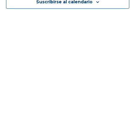
Suscribirse al calendario
14:00
15:00
16:00
17:00
18:00
19:00
20:00
21:00
22:00