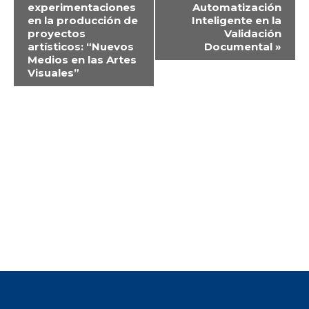
experimentaciones
Automatización
Navegación
en la producción de
Inteligente en la
proyectos
Validación
artísticos: “Nuevos
Documental
»
Medios en las Artes
Visuales”