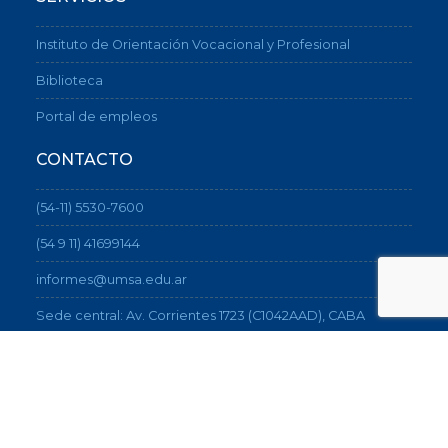
Instituto de Orientación Vocacional y Profesional
Biblioteca
Portal de empleos
CONTACTO
(54-11) 5530-7600
(54 9 11) 41699144
informes@umsa.edu.ar
Sede central: Av. Corrientes 1723 (C1042AAD), CABA
Sede Artes: Sarmiento 1565 (C1042ABC), CABA
Cómo llegar