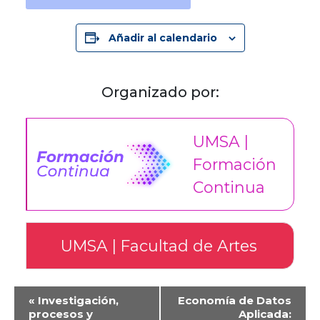
Añadir al calendario
Organizado por:
UMSA |
Formación
Continua
UMSA | Facultad de Artes
Evento
«
Investigación,
Economía de Datos
de
procesos y
Aplicada: