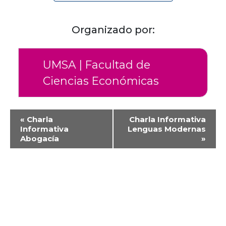
Organizado por:
UMSA | Facultad de
Ciencias Económicas
Evento
«
Charla
Charla Informativa
de
Informativa
Lenguas Modernas
Abogacía
»
Navegación