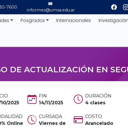
530-7600
informes@umsa.edu.ar
ades
Posgrados
Internacionales
Investigació
O DE ACTUALIZACIÓN EN SE
ICIO
FIN
DURACIÓN
/10/2025
14/11/2025
4 clases
DALIDAD
CURSADA
COSTO
0% Online
Viernes de
Arancelado