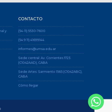
CONTACTO
nal y
(54-11) 5530-7600
(54 9 11) 41699144
informes@umsa.edu.ar
Sede central: Av. Corrientes 1723
(C1042AAD), CABA
Sede Artes: Sarmiento 1565 (C1042ABC),
CABA
Cómo llegar
o