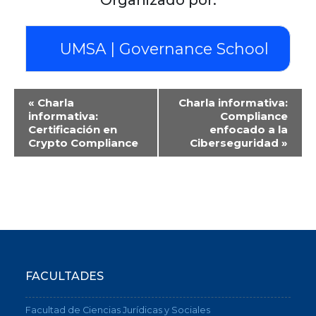
Organizado por:
UMSA | Governance School
Evento
«
Charla
Charla informativa:
de
informativa:
Compliance
Certificación en
enfocado a la
Navegación
Crypto Compliance
Ciberseguridad
»
FACULTADES
Facultad de Ciencias Jurídicas y Sociales