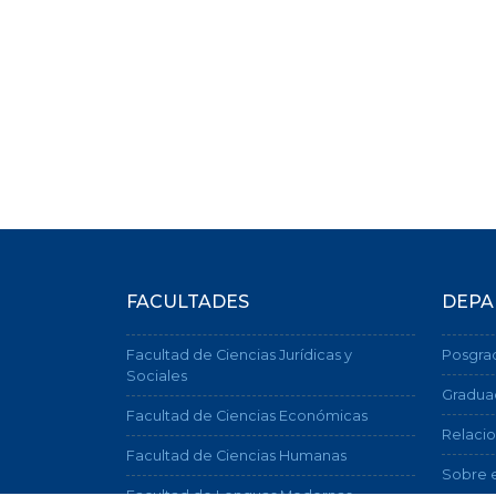
FACULTADES
DEPA
Facultad de Ciencias Jurídicas y
Posgra
Sociales
Gradua
Facultad de Ciencias Económicas
Relacio
Facultad de Ciencias Humanas
Sobre e
Facultad de Lenguas Modernas