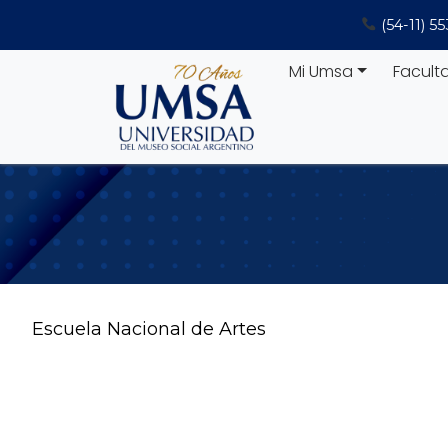
Saltar
(54-11) 5
al
contenido
Mi Umsa
Facult
Escuela Nacional de Artes