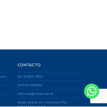
CONTACTO
nal y
(54-11) 5530-7600
(54 9 11) 41699144
informes@umsa.edu.ar
Sede central: Av. Corrientes 1723
(C1042AAD), CABA