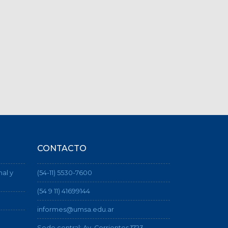
CONTACTO
nal y
(54-11) 5530-7600
(54 9 11) 41699144
informes@umsa.edu.ar
Sede central: Av. Corrientes 1723