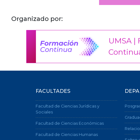
Organizado por:
UMSA | 
Continu
FACULTADES
DEPA
Facultad de Ciencias Jurídicas y
Posgra
Sociales
Gradua
Facultad de Ciencias Económicas
Relacio
Facultad de Ciencias Humanas
Sobre e