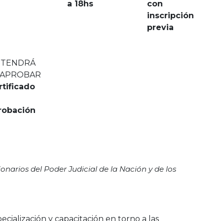
a 18hs
con
inscripción
previa
TENDRÁ
 APROBAR
rtificado
robación
arios del Poder Judicial de la Nación y de los
cialización y capacitación en torno a las