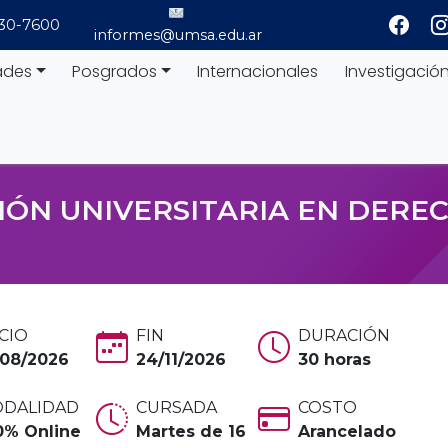
530-7600
informes@umsa.edu.ar
ades
Posgrados
Internacionales
Investigació
IÓN UNIVERSITARIA EN DERE
ICIO
FIN
DURACIÓN
/08/2026
24/11/2026
30 horas
DALIDAD
CURSADA
COSTO
0% Online
Martes de 16
Arancelado