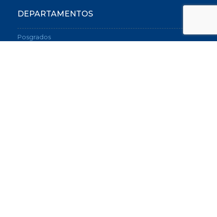
DEPARTAMENTOS
Posgrados
Graduados
Relaciones Internacionales
Sobre el Instituto de Investigación
SERVICIOS
Instituto de Orientación Vocacional y Profesional
Biblioteca
Portal de empleos
CONTACTO
(54-11) 5530-7600