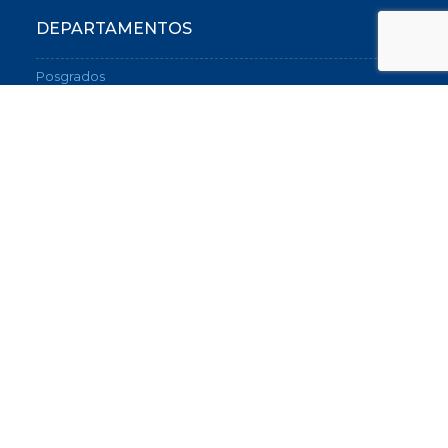
DEPARTAMENTOS
Posgrados
Graduados
Relaciones Internacionales
Sobre el Instituto de Investigación
SERVICIOS
Instituto de Orientación Vocacional y Profesional
Biblioteca
Portal de empleos
CONTACTO
(54-11) 5530-7600