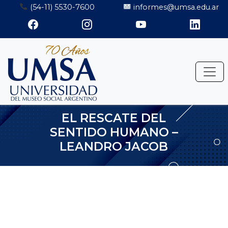
Saltar
(54-11) 5530-7600
informes@umsa.edu.ar
al
contenido
EL RESCATE DEL
SENTIDO HUMANO –
LEANDRO JACOB