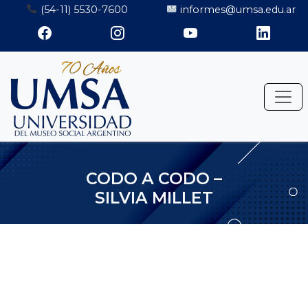
Saltar
(54-11) 5530-7600
informes@umsa.edu.ar
al
contenido
CODO A CODO –
SILVIA MILLET