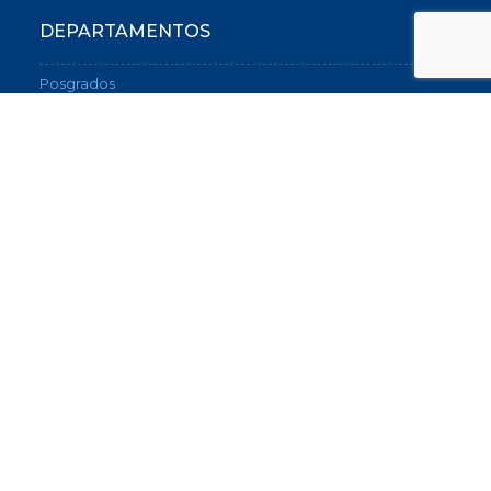
DEPARTAMENTOS
Posgrados
Graduados
Relaciones Internacionales
Sobre el Instituto de Investigación
SERVICIOS
Instituto de Orientación Vocacional y Profesional
Biblioteca
Portal de empleos
CONTACTO
(54-11) 5530-7600