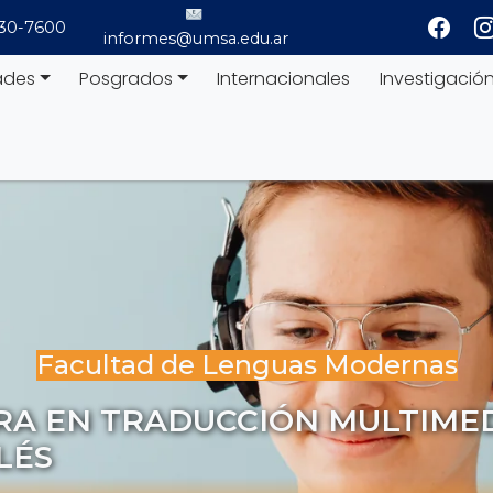
530-7600
informes@umsa.edu.ar
ades
Posgrados
Internacionales
Investigació
Facultad de Lenguas Modernas
RA EN TRADUCCIÓN MULTIMED
LÉS