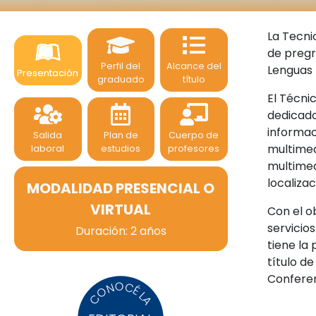
La Tecni
de pregr
Perfil del
Alcance del
Lenguas
Presentación
graduado
título
El Técni
dedicado
informac
Salida
Plan de
Cuerpo de
multimed
laboral
estudios
profesores
multimed
localizac
MODALIDAD PRESENCIAL O
VIRTUAL
Con el o
servicio
Duración: 2 años
tiene la
título d
Conferen
CONOCÉ LA