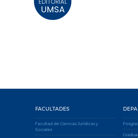
EDITORIAL
UMSA
FACULTADES
DEPA
Facultad de Ciencias Jurídicas y
Posgra
Sociales
Gradua