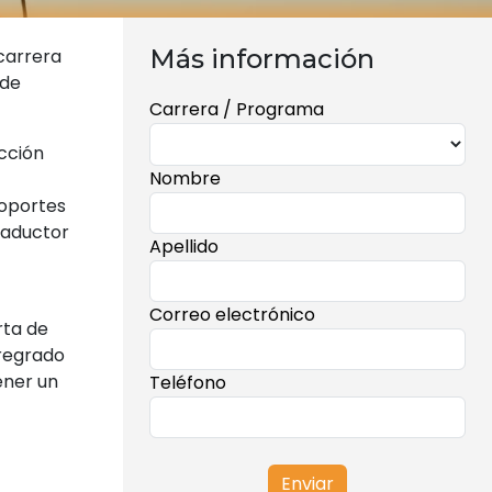
Más información
carrera
 de
Carrera / Programa
cción
Nombre
soportes
raductor
Apellido
Correo electrónico
rta de
pregrado
ener un
Teléfono
Enviar