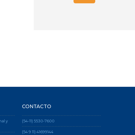
CONTACTO
nal y
(54-11) 5530-7600
(54 9 11) 41699144