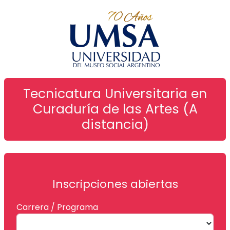
Tecnicatura Universitaria en
Curaduría de las Artes (A
distancia)
Inscripciones abiertas
Carrera / Programa