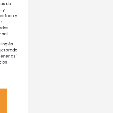
mos de
o y
período y
or
uados
onal.
inglés,
ductorado
tener así
cios