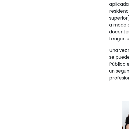
aplicada
residenci
superior)
a modo d
docentes
tengan u
Una vez 
se puede
Público e
un segun
profesion