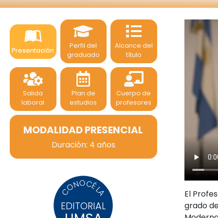
Perfil del
Alcance del
Presentación
graduado
título
Salida
Plan de
Cuerpo de
laboral
estudios
profesores
MODALIDAD PRESENCIAL
Duración: 4 años
CONOCÉ LA
El Profe
EDITORIAL
grado de
Moderna