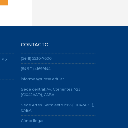
CONTACTO
nal y
(54-11) 5530-7600
(54 9 11) 41699144
informes@umsa.edu.ar
Sede central: Av. Corrientes 1723
(C1042AAD), CABA
Sede Artes: Sarmiento 1565 (C1042ABC),
CABA
Cómo llegar