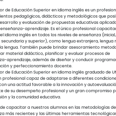
sor de Educación Superior en idioma inglés es un profesio
entos pedagógicos, didácticos y metodológicos que posibi
desarrollo y evaluación de propuestas educativas aplicada
enseñanza-aprendizaje. Es el único profesional capacit
l idioma inglés en todos los niveles de enseñanza (inicial,
, secundaria y superior), como lengua extranjera, lengua
a lengua. También puede brindar asesoramiento metodo
lar material didáctico, planificar y evaluar procesos de
a-aprendizaje, además de diseñar y conducir programa
ción y perfeccionamiento docente.
sor de Educación Superior en idioma inglés graduado de U
un profesional capaz de adaptarse a diferentes condicion
 con una actitud favorable a la innovación y autoevaluaci
e de su desempeño profesional y un gran compromiso p
sión y la comunidad educativa.
e capacitar a nuestros alumnos en las metodologías de
a más recientes y las últimas herramientas tecnológica