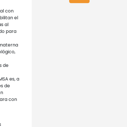
nal con
litan el
s al
ado para
 materna
lógico,
s de
MSA es, a
es de
ón
ara con
s