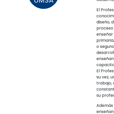
UMSA
El Profe
conocimi
diseño, 
proceso 
enseñar e
primaria
o segund
desarrol
enseñanz
capacita
El Profe
su vez, 
trabajo,
constant
su profe
Además d
enseñanz